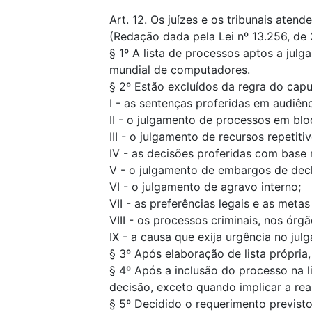
Art. 12. Os juízes e os tribunais at
(Redação dada pela Lei nº 13.256, de 
§ 1º A lista de processos aptos a jul
mundial de computadores.
§ 2º Estão excluídos da regra do capu
I - as sentenças proferidas em audiên
II - o julgamento de processos em blo
III - o julgamento de recursos repetit
IV - as decisões proferidas com base 
V - o julgamento de embargos de dec
VI - o julgamento de agravo interno;
VII - as preferências legais e as meta
VIII - os processos criminais, nos órg
IX - a causa que exija urgência no j
§ 3º Após elaboração de lista própria,
§ 4º Após a inclusão do processo na l
decisão, exceto quando implicar a rea
§ 5º Decidido o requerimento previsto