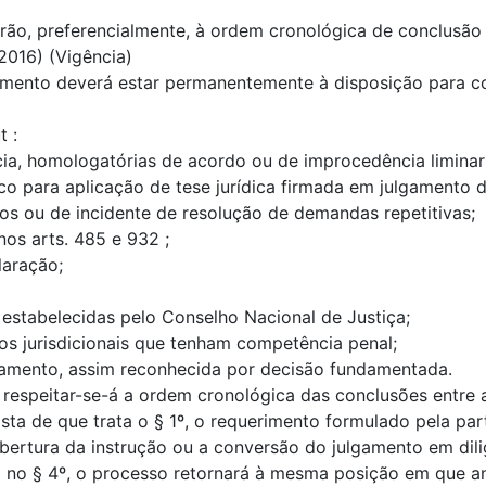
enderão, preferencialmente, à ordem cronológica de concl
2016) (Vigência)
gamento deverá estar permanentemente à disposição para co
t :
cia, homologatórias de acordo ou de improcedência liminar
co para aplicação de tese jurídica firmada em julgamento d
ivos ou de incidente de resolução de demandas repetitivas;
nos arts. 485 e 932 ;
laração;
s estabelecidas pelo Conselho Nacional de Justiça;
ãos jurisdicionais que tenham competência penal;
ulgamento, assim reconhecida por decisão fundamentada.
 respeitar-se-á a ordem cronológica das conclusões entre a
ista de que trata o § 1º, o requerimento formulado pela pa
bertura da instrução ou a conversão do julgamento em dili
 no § 4º, o processo retornará à mesma posição em que ant