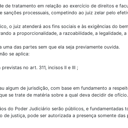
de de tratamento em relação ao exercício de direitos e fac
e sanções processuais, competindo ao juiz zelar pelo efetiv
dico, o juiz atenderá aos fins sociais e às exigências d
do a proporcionalidade, a razoabilidade, a legalidade, a p
ra uma das partes sem que ela seja previamente ouvida.
não se aplica:
revistas no art. 311, incisos II e III ;
grau algum de jurisdição, com base em fundamento a respei
ue se trate de matéria sobre a qual deva decidir de ofício.
ãos do Poder Judiciário serão públicos, e fundamentadas t
o de justiça, pode ser autorizada a presença somente das